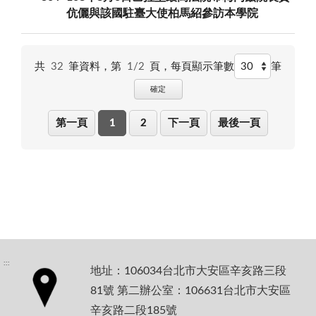
伉儷與該國駐臺大使柏馬紹參訪本學院
共
32
筆資料，第
1/2
頁，
每頁顯示筆數
筆
確定
第一頁
1
2
下一頁
最後一頁
:::
地址：106034台北市大安區辛亥路三段
81號 第二辦公室：106631台北市大安區
辛亥路二段185號