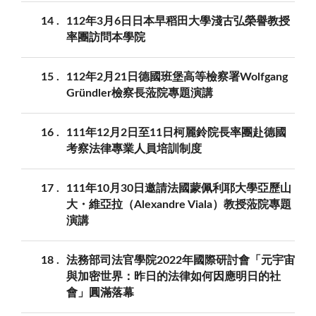
14
112年3月6日日本早稻田大學淺古弘榮譽教授
率團訪問本學院
15
112年2月21日德國班堡高等檢察署Wolfgang
Gründler檢察長蒞院專題演講
16
111年12月2日至11日柯麗鈴院長率團赴德國
考察法律專業人員培訓制度
17
111年10月30日邀請法國蒙佩利耶大學亞歷山
大・維亞拉（Alexandre Viala）教授蒞院專題
演講
18
法務部司法官學院2022年國際研討會「元宇宙
與加密世界：昨日的法律如何因應明日的社
會」圓滿落幕