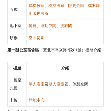
階梯教室
、
模擬法庭
、
院史走廊
、
檔案應
五樓
用服務處所
地下室
餐廳
、
運動空間
、
洗衣間
頂樓
空中花園
第一辦公室宿舍區
（臺北市辛亥路3段81號）樓層介紹
樓層
介紹
一樓至
單人寢室
及
雙人寢室
區、休憩空間
九樓
十樓
體能中心