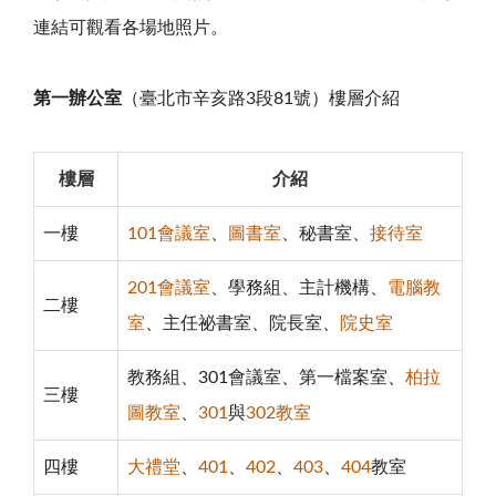
連結可觀看各場地照片。
第一辦公室
（臺北市辛亥路3段81號）樓層介紹
樓層
介紹
一樓
101會議室
、
圖書室
、秘書室、
接待室
201會議室
、學務組、主計機構、
電腦教
二樓
室
、主任祕書室、院長室、
院史室
教務組、301會議室、第一檔案室、
柏拉
三樓
圖教室
、
301
與
302教室
四樓
大禮堂
、
401
、
402
、
403
、
404
教室