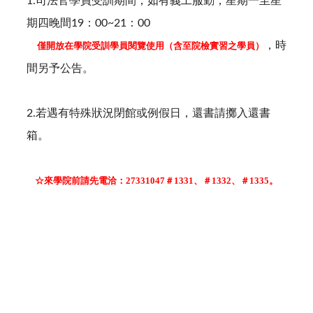
1.司法官學員受訓期間，如有義工服勤，星期一至星
期四晚間19：00~21：00
，時
僅開放在學院受訓學員閱覽使用（含至院檢實習之學員）
間另予公告。
2.若遇有特殊狀況閉館或例假日，還書請擲入還書
箱。
☆來學院前請先電洽：27331047＃1331、＃1332、＃1335。