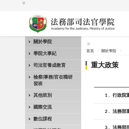
:::
關於學院
:::
首頁
關於學院
學院大事紀
重大政策
司法官養成教育
檢察(事務)官在職研
習班
1
行政院
其他班別
國際交流
2
法務部
數位課程
3
法務部