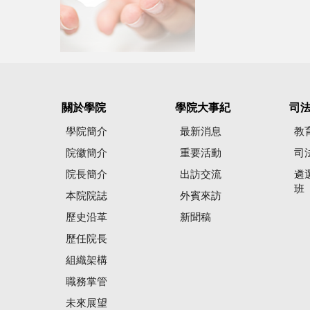
關於學院
學院大事紀
司
學院簡介
最新消息
教
院徽簡介
重要活動
司
院長簡介
出訪交流
遴
班
本院院誌
外賓來訪
歷史沿革
新聞稿
歷任院長
組織架構
職務掌管
未來展望