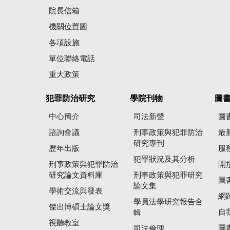
院長信箱
機關位置圖
各項設施
單位聯絡電話
重大政策
犯罪防治研究
學院刊物
圖
中心簡介
司法新聲
圖
諮詢會議
刑事政策與犯罪防治
最
研究專刊
歷年出版
服
犯罪狀況及其分析
刑事政策與犯罪防治
開
研究論文資料庫
刑事政策與犯罪研究
圖
論文集
學術交流與發表
網
學員法學研究報告合
傑出博碩士論文獎
自
輯
視聽教室
圖
司法倫理