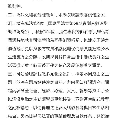
準則等。
二、為深化培養倫理教育，本學院聘請學養俱優之民、
刑、檢在職法官4位（因應司法官第58期參訓人數遽增
調增為5位）、檢察官4位，擔任專職導師在學員學習期
間適時地就其司法體驗為同學糾謬析疑，以建立正確之
價值觀，更以身教方式潛移默化地促使學員能把握公私
生活應有之分際，以期學員於日常生活中養成良好之生
活習慣，並了解日後工作之角色及品德修養之重要。
三、司法倫理課程做多元化之設計，擇定不同層面之主
題，並將主題所欲傳達之目的、方向函知授課講座。課
程內容涵蓋社會、經濟、心理、人文、哲學等層面，並
以活潑生動之主題讓學員更能接受，不致產生制式教育
之刻板聯想，以使倫理道德及人格教育能與日常生活相
結合。另為提昇司法官的職業倫理及自我修為，開設從