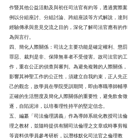
作暨其他公益活動及與初任司法官有約等，透過實際案
例以分組座討、分組討論、跨組座談等方式解說，達到
經驗傳承與意見交流之目的，深化了解司法官應有的作
為與言行。
四、簡化人際關係：司法之主要功能是確定權利、懲罰
罪惡、裁判是非、保障無辜者不受侵害。故司法官的工
作，重在公正的偵查與審判。為避免複雜的人際關係，
影響其神聖工作的公正性，須建立自我約束，正人先正
己的觀念，故學員在學院受訓期間，即由專職導師輔導
正確的生活態度及簡化人際關係的重要性，避免飲食徵
逐，自陷泥淖，以培養理性持平的堅定信念。
五、編纂「司法倫理講義」作為導師系統化教授司法倫
理之教材，並隨時提供有關司法倫理之文章或時事剪報
等資料供學員參考研析，以潛移默化司法官之倫理教