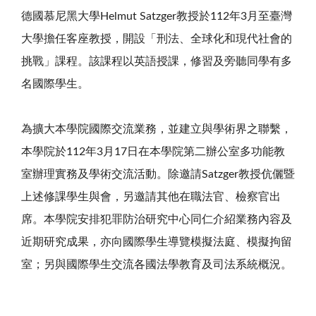
德國慕尼黑大學
Helmut Satzger
教授於
112
年
3
月至臺灣
大
學擔任客座教授，開設「刑法、全球化和現代社會的
挑戰」課程。該課程
以英語授課，修習及旁聽同學有多
名國際學生
。
為擴大本學院國際交流業務，並建立與學術界之聯繫，
本學院
於
112
年
3
月
17
日在本學院第二辦公室
多功能教
室辦理實務及學術交流活動。除
邀請
Satzger
教授伉儷
暨
上述修課學生與會，
另邀請其他在職法官、檢察官出
席
。本學院安排犯罪防治研究中心同仁介紹業務內容及
近期研究成果，亦向國際學生導覽模擬法庭、模擬拘留
室；另與國際學生交流各國法學教育及司法系統概況。