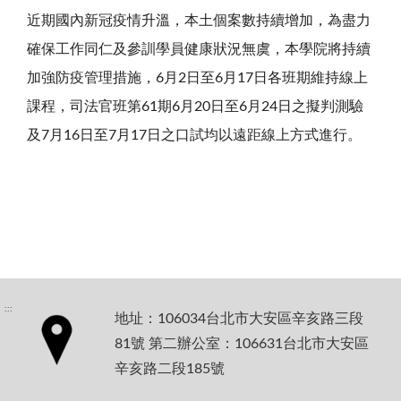
近期國內新冠疫情升溫，本土個案數持續增加，為盡力
確保工作同仁及參訓學員健康狀況無虞，本學院將持續
加強防疫管理措施，
6
月
2
日至
6
月
17
日各班期維持線上
課程，司法官班第
61
期
6
月
20
日至
6
月
24
日之擬判測驗
及
7
月
16
日至
7
月
17
日之口試均以遠距線上方式進行。
:::
地址：106034台北市大安區辛亥路三段
81號 第二辦公室：106631台北市大安區
辛亥路二段185號